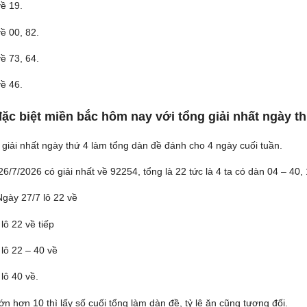
ề 19.
ề 00, 82.
ề 73, 64.
ề 46.
đặc biệt miền bắc hôm nay với tổng giải nhất ngày t
giải nhất ngày thứ 4 làm tổng dàn đề đánh cho 4 ngày cuối tuần.
6/7/2026 có giải nhất về 92254, tổng là 22 tức là 4 ta có dàn 04 – 40,
Ngày 27/7 lô 22 về
lô 22 về tiếp
lô 22 – 40 về
lô 40 về.
ớn hơn 10 thì lấy số cuối tổng làm dàn đề, tỷ lệ ăn cũng tương đối.