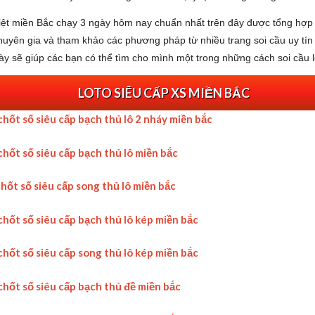
iệt miền Bắc chạy 3 ngày hôm nay chuẩn nhất trên đây được tổng hợp
huyên gia và tham khảo các phương pháp từ nhiều trang soi cầu uy tín 
ày sẽ giúp các bạn có thể tìm cho mình một trong những cách soi cầu lô
LOTO SIÊU CẤP XS MIỀN BẮC
chốt số siêu cấp bạch thủ lô 2 nháy miền bắc
chốt số siêu cấp bạch thủ lô miền bắc
chốt số siêu cấp song thủ lô miền bắc
chốt số siêu cấp bạch thủ lô kép miền bắc
chốt số siêu cấp song thủ lô kép miền bắc
chốt số siêu cấp bạch thủ đề miền bắc