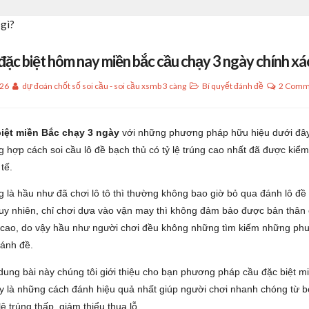
 đặc biệt hôm nay miền bắc cầu chạy 3 ngày chính xá
026
dự đoán chốt số soi cầu - soi cầu xsmb 3 càng
Bí quyết đánh đề
2 Comm
iệt miền Bắc chạy 3 ngày
với những phương pháp hữu hiệu dưới đây
 hợp cách soi cầu lô đề bạch thủ có tỷ lệ trúng cao nhất đã được kiểm
tế.
 là hầu như đã chơi lô tô thì thường không bao giờ bỏ qua đánh lô đề
tuy nhiên, chỉ chơi dựa vào vận may thì không đảm bảo được bản thân
lệ cao, do vậy hầu như người chơi đều không những tìm kiếm những p
đánh đề.
dung bài này chúng tôi giới thiệu cho bạn phương pháp cầu đặc biệt m
ây là những cách đánh hiệu quả nhất giúp người chơi nhanh chóng từ 
lệ trúng thấp, giảm thiểu thua lỗ.