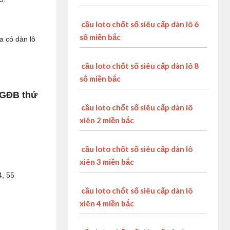
cầu loto chốt số siêu cấp dàn lô 6
số miền bắc
ta có dàn lô
cầu loto chốt số siêu cấp dàn lô 8
số miền bắc
a GĐB thứ
cầu loto chốt số siêu cấp dàn lô
xiên 2 miền bắc
cầu loto chốt số siêu cấp dàn lô
xiên 3 miền bắc
4, 55
cầu loto chốt số siêu cấp dàn lô
xiên 4 miền bắc