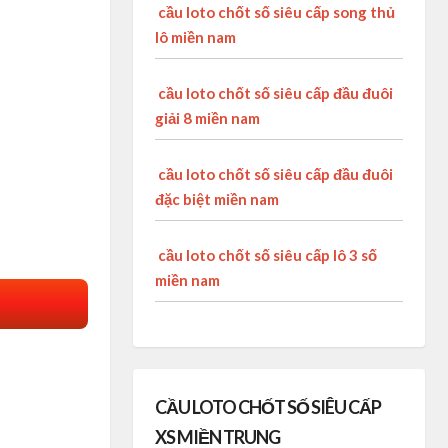
cầu loto chốt số siêu cấp song thủ
lô miền nam
cầu loto chốt số siêu cấp đầu đuôi
giải 8 miền nam
cầu loto chốt số siêu cấp đầu đuôi
đặc biệt miền nam
cầu loto chốt số siêu cấp lô 3 số
miền nam
CẦU LOTO CHỐT SỐ SIÊU CẤP
XS MIỀN TRUNG