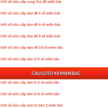
chốt số siêu cấp song thủ đề miền bắc
chốt số siêu cấp dàn đề 4 số miền bắc
chốt số siêu cấp dàn đề 6 số miền bắc
chốt số siêu cấp dàn đề 8 số miền bắc
chốt số siêu cấp dàn đề 10 số miền bắc
chốt số siêu cấp dàn lô 4 số miền bắc
CẦU LOTO XS MIỀN BẮC
chốt số siêu cấp dàn lô 6 số miền bắc
chốt số siêu cấp dàn lô 8 số miền bắc
chốt số siêu cấp dàn lô xiên 2 miền bắc