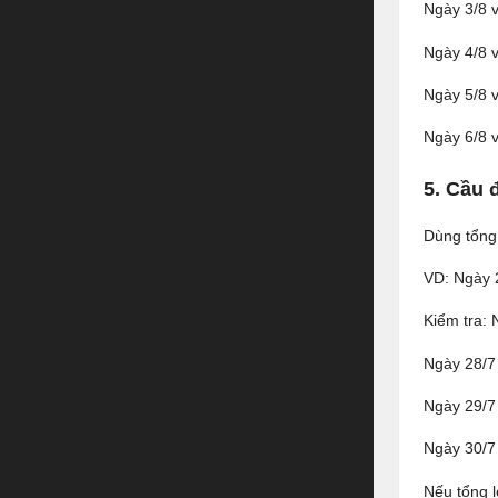
Ngày 3/8 v
Ngày 4/8 v
Ngày 5/8 v
Ngày 6/8 v
5. Cầu 
Dùng tổng 
VD: Ngày 2
Kiểm tra: 
Ngày 28/7 
Ngày 29/7 
Ngày 30/7 
Nếu tổng l