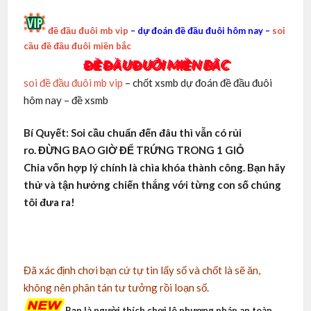
đề đầu đuôi mb vip
– dự đoán đề đầu đuôi hôm nay –
soi
cầu đề đầu đuôi miền bắc
ĐỀ ĐẦU ĐUÔI MIỀN BẮC
soi đề đầu đuôi mb vip
– chốt xsmb dự đoán đề đầu đuôi
hôm nay – đề xsmb
Bí Quyết: Soi cầu chuẩn đến đâu thì vẫn có rủi
ro.
ĐỪNG BAO GIỜ ĐỂ TRỨNG TRONG 1 GIỎ
Chia vốn hợp lý chính là chìa khóa thành công.
Bạn hãy
thử và tận hưởng chiến thắng với từng con số chúng
tôi đưa ra!
Đã xác định chơi bạn cứ tự tin lấy số và chốt là sẽ ăn,
không nên phân tán tư tưởng rồi loạn số.
Bạn là người thích chơi lô phương pháp an toàn