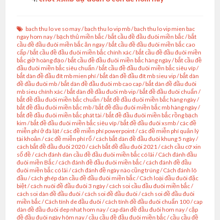
bach thu lo ve so may
/
bach thu lo vip mb
/
bach thu lo vip mien bac
ngay hom nay
/
bạch thủ miền bắc
/
bắt cầu đề đầu đuôi miền bắc
/
bắt
cầu đề đầu đuôi miền bắc ăn ngay
/
bắt cầu đề đầu đuôi miền bắc cao
cấp
/
bắt cầu đề đầu đuôi miền bắc chính xác
/
bắt cầu đề đầu đuôi miền
bắc giờ hoàng đạo
/
bắt cầu đề đầu đuôi miền bắc hàng ngày
/
bắt cầu đề
đầu đuôi miền bắc siêu chuẩn
/
bắt cầu đề đầu đuôi miền bắc siêu víp
/
bắt dàn đề đầu đít mb mien phí
/
bắt dàn đề đầu đít mb sieu vip
/
bắt dàn
đề đầu đuôi mb
/
bắt dàn đề đầu đuôi mb cao cap
/
bắt dàn đề đầu đuôi
mb sieu chính xác
/
bắt dàn đề đầu đuôi mb vip
/
bắt đề đầu đuôi chuẩn
/
bắt đề đầu đuôi miền bắc chuẩn
/
bắt đề đầu đuôi miền bắc hàng ngày
/
bắt đề đầu đuôi miền bắc mb
/
bắt đề đầu đuôi miền bắc mb hàng ngày
/
bắt đề đầu đuôi miền bắc phát tài
/
bắt đề đầu đuôi miền bắc rồng bạch
kim
/
bắt đề đầu đuôi miền bắc siêu víp
/
bắt đề đầu đuôi xsmb
/
các đề
miễn phí ở đà lạt
/
các đề miễn phí powerpoint
/
các đề miễn phí quản lý
tài khoản
/
các đề miễn phí rổ
/
cách bắt dàn đề đầu đuôi khung 5 ngày
/
cách bắt đề đầu đuôi 2020
/
cách bắt đề đầu đuôi 2021
/
cách cầu cơ xin
số đề
/
cách đánh dàn cầu đề đầu đuôi miền bắc có lãi
/
Cách đánh đầu
đuôi miền Bắc
/
cách đánh đề đầu đuôi miền bắc
/
cách đánh đề đầu
đuôi miền bắc có lãi
/
cách đánh đề ngày nào cũng trúng
/
Cách đánh lô
đầu
/
cách ghép dàn cầu đề đầu đuôi miền bắc
/
Cách loại đầu đuôi đặc
biệt
/
cách nuôi đề đầu đuôi 3 ngày
/
cách soi cầu đầu đuôi miền bắc
/
cách soi dàn đề đầu đuôi
/
cách soi đề đầu đuôi
/
cách soi đề đầu đuôi
miền bắc
/
Cách tính de đầu đuôi
/
cách tính đề đầu đuôi chuẩn 100
/
cap
dàn đề đầu đuôi dep nhat hom nay
/
cap dàn đề đầu đuôi hom nay
/
cặp
đề đầu đuôi ngày hôm nay
/
cầu cầu đề đầu đuôi miền bắc
/
cầu cầu đề