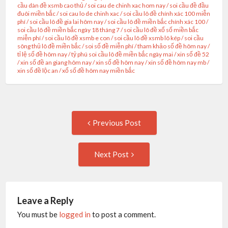
cầu dàn đề xsmb cao thủ
/
soi cau de chinh xac hom nay
/
soi cầu đề đầu
đuôi miền bắc
/
soi cau lo de chinh xac
/
soi cầu lô đề chính xác 100 miễn
phí
/
soi cầu lô đề gia lai hôm nay
/
soi cầu lô đề miền bắc chính xác 100
/
soi cầu lô đề miền bắc ngày 18 tháng 7
/
soi cầu lô đề xổ số miền bắc
miễn phí
/
soi cầu lô đề xsmb e con
/
soi cầu lô đề xsmb lô kép
/
soi cầu
sông thủ lô đề miền bắc
/
soi số đề miễn phí
/
tham khảo số đề hôm nay
/
tỉ lệ số đề hôm nay
/
tỷ phú soi cầu lô đề miền bắc ngày mai
/
xin số đề 52
/
xin số đề an giang hôm nay
/
xin số đề hôm nay
/
xin số đề hôm nay mb
/
xin số đề lộc an
/
xổ số đề hôm nay miền bắc
Post
Previous
Previous Post
post:
navigation
Next
Next Post
Post:
Leave a Reply
You must be
logged in
to post a comment.