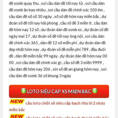
đề xsmb quay thu , soi cầu dàn đề tối nay tử , soi cầu dàn
đề xsmb ăn bao nhiêu , soi cầu dàn đề chính xác 100 êm ,
cầu dàn đề xổ số 30 ngày , xổ số đề hôm nay miền bắc , dự
đoán số đề tối nay hải phòng , cầu số đề 3 miền it , cầu dàn
đề hôm nay 12 số , dự đoán dàn đề xsmb es , dự đoán số đề
ngày mai 17 , dự đoán số đề tối nay ông nội , soi cầu dàn
đề chính xác 365 , dàn đề 12 số miễn phí , dự đoán dàn đề
đẹp nhất hôm nay , dự đoán số đề miễn phí 789 , đầu đuôi
đề , dàn đề miền bắc 99 ngày , dự đoán dàn đề hôm nay 00
00 , soi cầu dàn đề chính xác gì , cầu số đề 3 miền 9999 ,
cầu dàn đề hôm nay 206 , xin số đề an giang hôm nay , soi
cầu dàn đề xsmb 36 số khung 3 ngày
LOTO SIÊU CẤP XS MIỀN BẮC
cầu loto chốt số siêu cấp bạch thủ lô 2 nháy
miền bắc