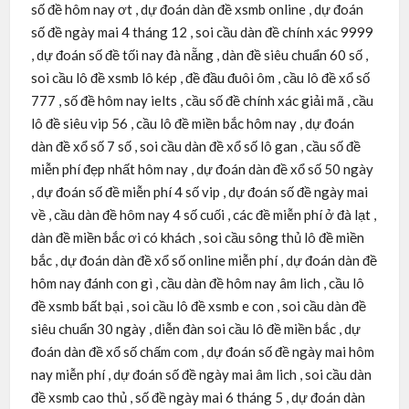
số đề hôm nay ơt , dự đoán dàn đề xsmb online , dự đoán
số đề ngày mai 4 tháng 12 , soi cầu dàn đề chính xác 9999
, dự đoán số đề tối nay đà nẵng , dàn đề siêu chuẩn 60 số ,
soi cầu lô đề xsmb lô kép , đề đầu đuôi ôm , cầu lô đề xổ số
777 , số đề hôm nay ielts , cầu số đề chính xác giải mã , cầu
lô đề siêu vip 56 , cầu lô đề miền bắc hôm nay , dự đoán
dàn đề xổ số 7 số , soi cầu dàn đề xổ số lô gan , cầu số đề
miễn phí đẹp nhất hôm nay , dự đoán dàn đề xổ số 50 ngày
, dự đoán số đề miễn phí 4 số vip , dự đoán số đề ngày mai
về , cầu dàn đề hôm nay 4 số cuối , các đề miễn phí ở đà lạt ,
dàn đề miền bắc ơi có khách , soi cầu sông thủ lô đề miền
bắc , dự đoán dàn đề xổ số online miễn phí , dự đoán dàn đề
hôm nay đánh con gì , cầu dàn đề hôm nay âm lich , cầu lô
đề xsmb bất bại , soi cầu lô đề xsmb e con , soi cầu dàn đề
siêu chuẩn 30 ngày , diễn đàn soi cầu lô đề miền bắc , dự
đoán dàn đề xổ số chấm com , dự đoán số đề ngày mai hôm
nay miễn phí , dự đoán số đề ngày mai âm lich , soi cầu dàn
đề xsmb cao thủ , số đề ngày mai 6 tháng 5 , dự đoán dàn