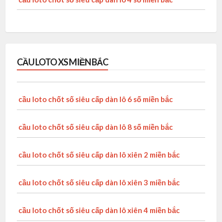
CẦU LOTO XS MIỀN BẮC
cầu loto chốt số siêu cấp dàn lô 6 số miền bắc
cầu loto chốt số siêu cấp dàn lô 8 số miền bắc
cầu loto chốt số siêu cấp dàn lô xiên 2 miền bắc
cầu loto chốt số siêu cấp dàn lô xiên 3 miền bắc
cầu loto chốt số siêu cấp dàn lô xiên 4 miền bắc