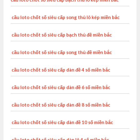
cầu loto chốt số siêu cấp song thủ lô kép miền bắc
cầu loto chốt số siêu cấp bạch thủ đề miền bắc
cầu loto chốt số siêu cấp song thủ đề miền bắc
cầu loto chốt số siêu cấp dàn đề 4 số miền bắc
cầu loto chốt số siêu cấp dàn đề 6 số miền bắc
cầu loto chốt số siêu cấp dàn đề 8 số miền bắc
cầu loto chốt số siêu cấp dàn đề 10 số miền bắc
cầu loto chốt số siêu cấp dàn lô 4 số miền bắc