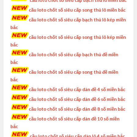
cầu loto chốt số siêu cấp bạch thủ lô miền bắc
cầu loto chốt số siêu cấp song thủ lô miền bắc
cầu loto chốt số siêu cấp bạch thủ lô kép miền
bắc
cầu loto chốt số siêu cấp song thủ lô kép miền
bắc
cầu loto chốt số siêu cấp bạch thủ đề miền
bắc
cầu loto chốt số siêu cấp song thủ đề miền
bắc
cầu loto chốt số siêu cấp dàn đề 4 số miền bắc
cầu loto chốt số siêu cấp dàn đề 6 số miền bắc
cầu loto chốt số siêu cấp dàn đề 8 số miền bắc
cầu loto chốt số siêu cấp dàn đề 10 số miền
bắc
cầu loto chốt số siêu cấp dàn lô 4 số miền bắc