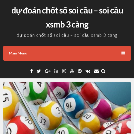
Skip
dự đoán chốt số soi cầu – soi cầu
to
content
xsmb 3 càng
dự đoán chốt số soi cầu – soi cầu xsmb 3 càng
Main Menu
Facebook
Twitter
Google
Linkedin
Instagram
YouTube
Pinterest
VK
Email
Plus