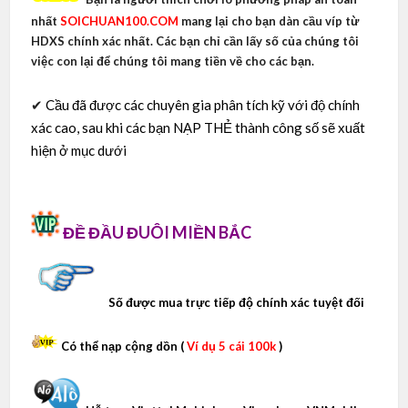
nhất
SOICHUAN100.COM
mang lại cho bạn dàn cầu víp từ
HDXS chính xác nhất. Các bạn chỉ cần lấy số của chúng tôi
việc con lại để chúng tôi mang tiền về cho các bạn.
✔
Cầu đã được các chuyên gia phân tích kỹ với độ chính
xác cao, sau khi các bạn NẠP THẺ thành công số sẽ xuất
hiện ở mục dưới
ĐỀ ĐẦU ĐUÔI MIỀN BẮC
Số được mua trực tiếp độ chính xác tuyệt đối
Có thể nạp cộng dồn (
Ví dụ 5 cái 100k
)