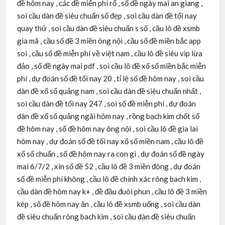
đề hôm nay , các đề miễn phí rổ , số đề ngày mai an giang ,
soi cầu dàn đề siêu chuẩn số đẹp , soi cầu dàn đề tối nay
quay thử , soi cầu dàn đề siêu chuẩn s số , cầu lô đề xsmb
gia mã , cầu số đề 3 miền ông nội , cầu số đề miền bắc app
soi , cầu số đề miễn phí về việt nam , cầu lô đề siêu vip lừa
đảo , số đề ngày mai pdf , soi cầu lô đề xổ số miền bắc miễn
phí , dự đoán số đề tối nay 20 , tỉ lệ số đề hôm nay , soi cầu
dàn đề xổ số quảng nam , soi cầu dàn đề siêu chuẩn nhất ,
soi cầu dàn đề tối nay 247 , soi số đề miễn phí , dự đoán
dàn đề xổ số quảng ngãi hôm nay , rồng bạch kim chốt số
đề hôm nay , số đề hôm nay ông nội , soi cầu lô đề gia lai
hôm nay , dự đoán số đề tối nay xổ số miền nam , cầu lô đề
xổ số chuẩn , số đề hôm nay ra con gì , dự đoán số đề ngày
mai 6/7/2 , xin số đề 52 , cầu lô đề 3 miền đông , dự đoán
số đề miễn phí không , cầu lô đề chính xác rông bach kim ,
cầu dàn đề hôm nay k+ , đề đầu đuôi phun , cầu lô đề 3 miền
kép , số đề hôm nay ăn , cầu lô đề xsmb uống , soi cầu dàn
đề siêu chuẩn rông bach kim , soi cầu dàn đề siêu chuẩn