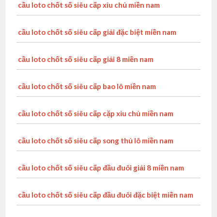
cầu loto chốt số siêu cấp xỉu chủ miền nam
cầu loto chốt số siêu cấp giải đặc biệt miền nam
cầu loto chốt số siêu cấp giải 8 miền nam
cầu loto chốt số siêu cấp bao lô miền nam
cầu loto chốt số siêu cấp cặp xỉu chủ miền nam
cầu loto chốt số siêu cấp song thủ lô miền nam
cầu loto chốt số siêu cấp đầu đuôi giải 8 miền nam
cầu loto chốt số siêu cấp đầu đuôi đặc biệt miền nam