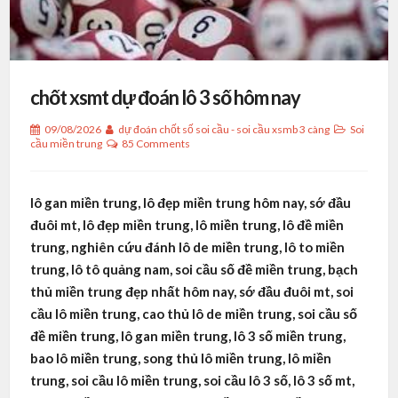
chốt xsmt dự đoán lô 3 số hôm nay
09/08/2026
dự đoán chốt số soi cầu - soi cầu xsmb 3 càng
Soi
cầu miền trung
85 Comments
lô gan miền trung, lô đẹp miền trung hôm nay, sớ đầu
đuôi mt, lô đẹp miền trung, lô miền trung, lô đề miền
trung, nghiên cứu đánh lô de miền trung, lô to miền
trung, lô tô quảng nam, soi cầu số đề miền trung, bạch
thủ miền trung đẹp nhất hôm nay, sớ đầu đuôi mt, soi
cầu lô miền trung, cao thủ lô de miền trung, soi cầu số
đề miền trung, lô gan miền trung, lô 3 số miền trung,
bao lô miền trung, song thủ lô miền trung, lô miền
trung, soi cầu lô miền trung, soi cầu lô 3 số, lô 3 số mt,