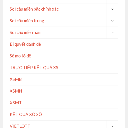
Soi cầu miền bắc chính xác
Soi cầu miền trung
Soi cầu miền nam
Bí quyết đánh đề
Sổ mơ lô đề
TRỰC TIẾP KẾT QUẢ XS
XSMB
XSMN
XSMT
KẾT QUẢ XỔ SỐ
VIETLOTT