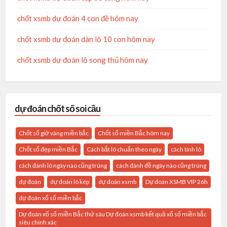
chốt xsmb dự đoán 4 con đề hôm nay
chốt xsmb dự đoán dàn lô 10 con hôm nay
chốt xsmb dự đoán lô song thủ hôm nay
dự đoán chốt số soi cầu
Chốt số giờ vàng miền bắc
Chốt số miền Bắc hôm nay
Chốt số đẹp miền Bắc
Cách bắt lô chuẩn theo ngày
cách tính lô
cách đánh lô ngày nào cũng trúng
cách đánh đề ngày nào cũng trúng
dự đoán
dự đoán lô kép
dự đoán xsmb
Dự đoán XSMB VIP 26h
dự đoán xổ số miền bắc
Dự đoán xổ số miền Bắc thứ sáu Dự đoán xsmb kết quả xổ số miền bắc
siêu chính xác