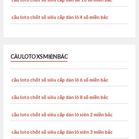
cầu loto chốt số siêu cấp dàn lô 4 số miền bắc
CẦU LOTO XS MIỀN BẮC
cầu loto chốt số siêu cấp dàn lô 6 số miền bắc
cầu loto chốt số siêu cấp dàn lô 8 số miền bắc
cầu loto chốt số siêu cấp dàn lô xiên 2 miền bắc
cầu loto chốt số siêu cấp dàn lô xiên 3 miền bắc