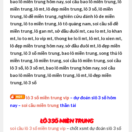
bao lô miền trung hôm nay, soi cầu bao lô miền trung, lô
miền trung, lô mt, lô đẹp miền trung, lô 3 số, lô miền
trung, lô đề miền trung, nghiên cứu đánh lô de miền
trung, lô to miền trung, lô tô quảng nam, soi cầu số đề
miền trung, lô gan mt, sớ đầu đuôi mt, cau lo mt, lo khan
mt, lo to mt, lo vip mt, thong ke lo li mt, lô mt, lo xien mt,
lô đẹp miền trung hôm nay, sớ đầu đuôi mt, lô đẹp miền
trung, lô 3 số miền trung, bao lô miền trung, song thủ lô
miền trung, lô miền trung, soi cầu lô miền trung, soi cầu
lô 3 số, lô 3 số mt, bao lô miền trung hôm nay, soi cầu
bao lô miền trung, lô miền trung, lô mt, lô đẹp miền
trung, lô 3 số
lô 3 số miền trung vip
– dự đoán slô 3 số hôm
nay –
soi cầu miền trung
thần tài
LÔ 3 SỐ MIỀN TRUNG
soi cầu lô 3 số miền trung vip
– chốt xsmt dự đoán slô 3 số