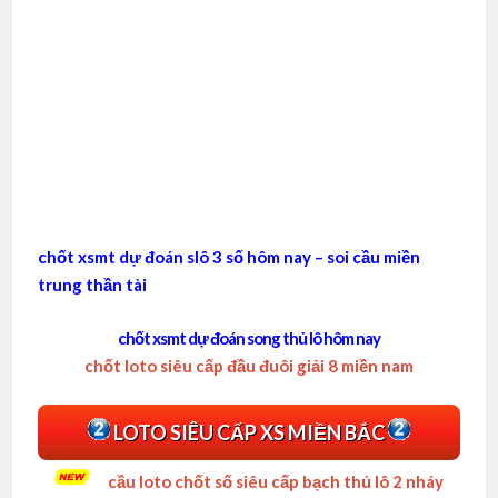
chốt xsmt dự đoán slô 3 số hôm nay – soi cầu miền
trung thần tài
chốt xsmt dự đoán song thủ lô hôm nay
chốt loto siêu cấp đầu đuôi giải 8 miền nam
LOTO SIÊU CẤP XS MIỀN BẮC
cầu loto chốt số siêu cấp bạch thủ lô 2 nháy