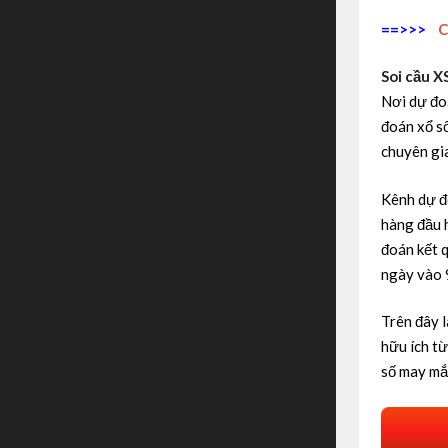
==>>>
C
Soi cầu 
Nơi dự đo
đoán xổ s
chuyên gi
Kênh dự đ
hàng đầu 
đoán kết q
ngày vào 
Trên đây 
hữu ích t
số may mắ