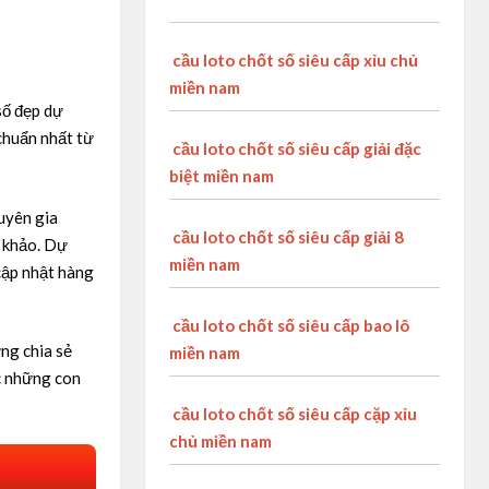
cầu loto chốt số siêu cấp xỉu chủ
miền nam
số đẹp dự
chuẩn nhất từ
cầu loto chốt số siêu cấp giải đặc
biệt miền nam
uyên gia
cầu loto chốt số siêu cấp giải 8
m khảo. Dự
miền nam
cập nhật hàng
cầu loto chốt số siêu cấp bao lô
ng chia sẻ
miền nam
c những con
cầu loto chốt số siêu cấp cặp xỉu
chủ miền nam