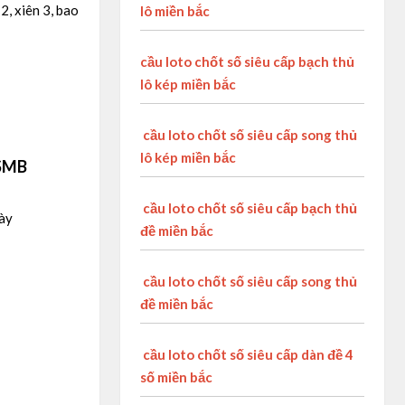
2, xiên 3, bao
lô miền bắc
cầu loto chốt số siêu cấp bạch thủ
lô kép miền bắc
cầu loto chốt số siêu cấp song thủ
lô kép miền bắc
XSMB
cầu loto chốt số siêu cấp bạch thủ
gày
đề miền bắc
cầu loto chốt số siêu cấp song thủ
đề miền bắc
cầu loto chốt số siêu cấp dàn đề 4
số miền bắc