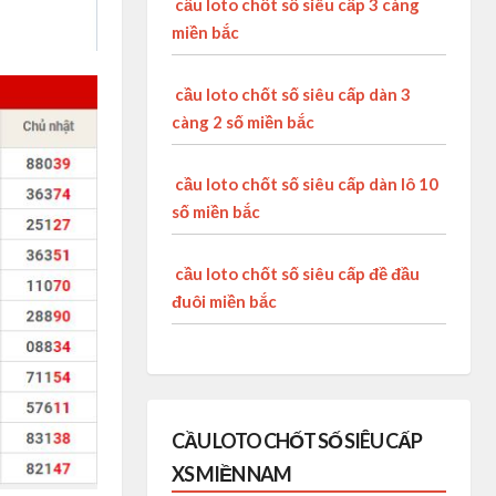
cầu loto chốt số siêu cấp 3 càng
miền bắc
cầu loto chốt số siêu cấp dàn 3
càng 2 số miền bắc
cầu loto chốt số siêu cấp dàn lô 10
số miền bắc
cầu loto chốt số siêu cấp đề đầu
đuôi miền bắc
CẦU LOTO CHỐT SỐ SIÊU CẤP
XS MIỀN NAM