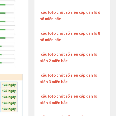
cầu loto chốt số siêu cấp dàn lô 6
số miền bắc
cầu loto chốt số siêu cấp dàn lô 8
số miền bắc
cầu loto chốt số siêu cấp dàn lô
xiên 2 miền bắc
cầu loto chốt số siêu cấp dàn lô
xiên 3 miền bắc
cầu loto chốt số siêu cấp dàn lô
xiên 4 miền bắc