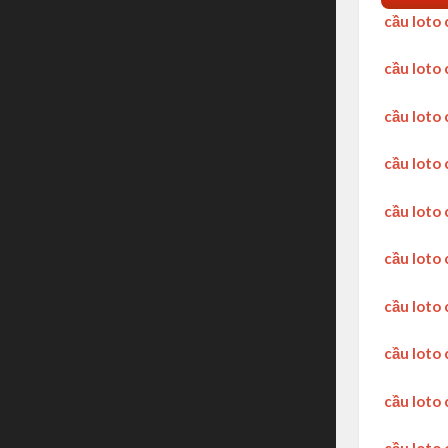
cầu loto 
cầu loto 
cầu loto 
cầu loto 
cầu loto 
cầu loto 
cầu loto 
cầu loto 
cầu loto 