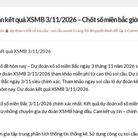
n kết quả XSMB 3/11/2026 – Chốt số miền bắc gi
026
dự đoán chốt số soi cầu - soi cầu xsmb 3 càng
Bí quyết đánh đề
2 Comm
kết quả XSMB 3/11/2026
ố đề hôm nay – Dự đoán xổ số miền Bắc ngày 3 tháng 11 năm 2026 s
ự đoán XSMB 3/11/2026 tham khảo miễn phí từ cao thủ soi cầu. Dự 
 Bắc ngày 3/11 siêu chính xác. Tham khảo ngay soi cầu lô dự đoán kế
hôm nay. Dự đoán kết quả XSMB 3/11/2026
ổ số miền Bắc 3/11/2026 chính xác nhất. Kết quả dự đoán xổ số miề
từ những chuyên gia dự đoán XSMB hàng đầu. Cam kết uy tín – chính 
 gia tập trung phân tích thông tin thống kê. Sử dụng công cụ soi cầ