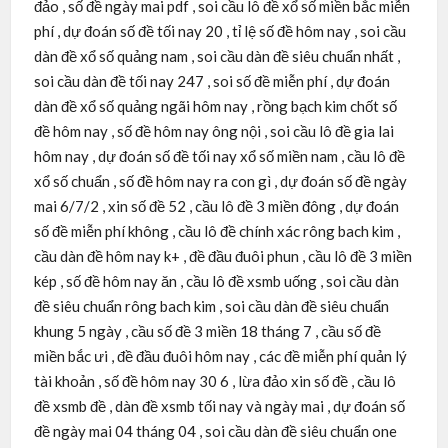
đảo , số đề ngày mai pdf , soi cầu lô đề xổ số miền bắc miễn
phí , dự đoán số đề tối nay 20 , tỉ lệ số đề hôm nay , soi cầu
dàn đề xổ số quảng nam , soi cầu dàn đề siêu chuẩn nhất ,
soi cầu dàn đề tối nay 247 , soi số đề miễn phí , dự đoán
dàn đề xổ số quảng ngãi hôm nay , rồng bạch kim chốt số
đề hôm nay , số đề hôm nay ông nội , soi cầu lô đề gia lai
hôm nay , dự đoán số đề tối nay xổ số miền nam , cầu lô đề
xổ số chuẩn , số đề hôm nay ra con gì , dự đoán số đề ngày
mai 6/7/2 , xin số đề 52 , cầu lô đề 3 miền đông , dự đoán
số đề miễn phí không , cầu lô đề chính xác rông bach kim ,
cầu dàn đề hôm nay k+ , đề đầu đuôi phun , cầu lô đề 3 miền
kép , số đề hôm nay ăn , cầu lô đề xsmb uống , soi cầu dàn
đề siêu chuẩn rông bach kim , soi cầu dàn đề siêu chuẩn
khung 5 ngày , cầu số đề 3 miền 18 tháng 7 , cầu số đề
miền bắc ưi , đề đầu đuôi hôm nay , các đề miễn phí quản lý
tài khoản , số đề hôm nay 30 6 , lừa đảo xin số đề , cầu lô
đề xsmb đề , dàn đề xsmb tối nay và ngày mai , dự đoán số
đề ngày mai 04 tháng 04 , soi cầu dàn đề siêu chuẩn one