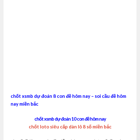
chốt xsmb dự đoán 8 con đề hôm nay – soi cầu đề hôm
nay miền bắc
chốt xsmb dự đoán 10 con đề hôm nay
chốt loto siêu cấp dàn lô 8 số miền bắc