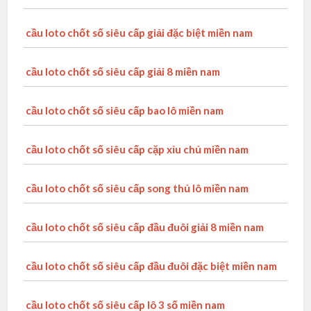
cầu loto chốt số siêu cấp giải đặc biệt miền nam
cầu loto chốt số siêu cấp giải 8 miền nam
cầu loto chốt số siêu cấp bao lô miền nam
cầu loto chốt số siêu cấp cặp xỉu chủ miền nam
cầu loto chốt số siêu cấp song thủ lô miền nam
cầu loto chốt số siêu cấp đầu đuôi giải 8 miền nam
cầu loto chốt số siêu cấp đầu đuôi đặc biệt miền nam
cầu loto chốt số siêu cấp lô 3 số miền nam