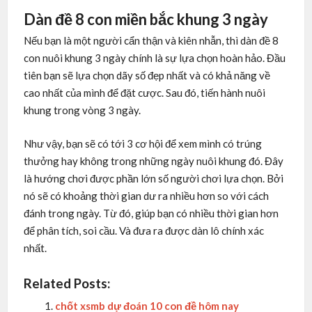
Dàn đề 8 con miền bắc khung 3 ngày
Nếu bạn là một người cẩn thận và kiên nhẫn, thì dàn đề 8
con nuôi khung 3 ngày chính là sự lựa chọn hoàn hảo. Đầu
tiên bạn sẽ lựa chọn dãy số đẹp nhất và có khả năng về
cao nhất của mình để đặt cược. Sau đó, tiến hành nuôi
khung trong vòng 3 ngày.
Như vậy, bạn sẽ có tới 3 cơ hội để xem mình có trúng
thưởng hay không trong những ngày nuôi khung đó. Đây
là hướng chơi được phần lớn số người chơi lựa chọn. Bởi
nó sẽ có khoảng thời gian dư ra nhiều hơn so với cách
đánh trong ngày. Từ đó, giúp bạn có nhiều thời gian hơn
để phân tích, soi cầu. Và đưa ra được dàn lô chính xác
nhất.
Related Posts:
chốt xsmb dự đoán 10 con đề hôm nay