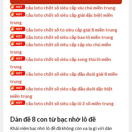
cầu loto chốt số siêu cấp xỉu chủ miền trung
cầu loto chốt số siêu cấp giải đặc biệt miền
trung
cầu loto chốt số to siêu cấp giải 8 miền trung
cầu loto chốt số siêu cấp bao lô miền trung
cầu loto chốt số siêu cấp cặp xỉu chủ miền
trung
cầu loto chốt số siêu cấp song thủ lô miền
trung
cầu loto chốt số siêu cấp đầu đuôi giải 8 miền
trung
cầu loto chốt số siêu cấp đầu đuôi đặc biệt
miền trung
cầu loto chốt số siêu cấp lô 3 số miền trung
Dàn đề 8 con từ bạc nhớ lô đề
Khái niệm bạc nhớ lô đề đã không còn xa lạ gì với dân