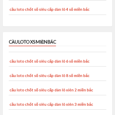
cầu loto chốt số siêu cấp dàn lô 4 số miền bắc
CẦU LOTO XS MIỀN BẮC
cầu loto chốt số siêu cấp dàn lô 6 số miền bắc
cầu loto chốt số siêu cấp dàn lô 8 số miền bắc
cầu loto chốt số siêu cấp dàn lô xiên 2 miền bắc
cầu loto chốt số siêu cấp dàn lô xiên 3 miền bắc