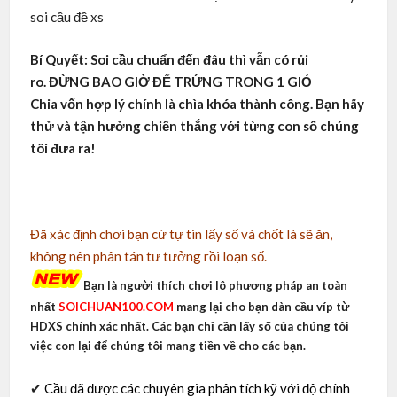
soi cầu đề xs
Bí Quyết: Soi cầu chuẩn đến đâu thì vẫn có rủi
ro.
ĐỪNG BAO GIỜ ĐỂ TRỨNG TRONG 1 GIỎ
Chia vốn hợp lý chính là chìa khóa thành công.
Bạn hãy
thử và tận hưởng chiến thắng với từng con số chúng
tôi đưa ra!
Đã xác định chơi bạn cứ tự tin lấy số và chốt là sẽ ăn,
không nên phân tán tư tưởng rồi loạn số.
Bạn là người thích chơi lô phương pháp an toàn
nhất
SOICHUAN100.COM
mang lại cho bạn dàn cầu víp từ
HDXS chính xác nhất. Các bạn chỉ cần lấy số của chúng tôi
việc con lại để chúng tôi mang tiền về cho các bạn.
✔
Cầu đã được các chuyên gia phân tích kỹ với độ chính