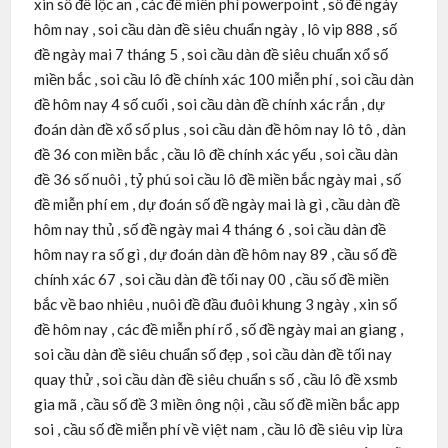
xin số đề lộc an , các đề miễn phí powerpoint , số đề ngày
hôm nay , soi cầu dàn đề siêu chuẩn ngày , lô vip 888 , số
đề ngày mai 7 tháng 5 , soi cầu dàn đề siêu chuẩn xổ số
miền bắc , soi cầu lô đề chính xác 100 miễn phí , soi cầu dàn
đề hôm nay 4 số cuối , soi cầu dàn đề chính xác rắn , dự
đoán dàn đề xổ số plus , soi cầu dàn đề hôm nay lô tô , dàn
đề 36 con miền bắc , cầu lô đề chính xác yếu , soi cầu dàn
đề 36 số nuôi , tỷ phú soi cầu lô đề miền bắc ngày mai , số
đề miễn phí em , dự đoán số đề ngày mai là gì , cầu dàn đề
hôm nay thủ , số đề ngày mai 4 tháng 6 , soi cầu dàn đề
hôm nay ra số gì , dự đoán dàn đề hôm nay 89 , cầu số đề
chính xác 67 , soi cầu dàn đề tối nay 00 , cầu số đề miền
bắc về bao nhiêu , nuôi đề đầu đuôi khung 3 ngày , xin số
đề hôm nay , các đề miễn phí rổ , số đề ngày mai an giang ,
soi cầu dàn đề siêu chuẩn số đẹp , soi cầu dàn đề tối nay
quay thử , soi cầu dàn đề siêu chuẩn s số , cầu lô đề xsmb
gia mã , cầu số đề 3 miền ông nội , cầu số đề miền bắc app
soi , cầu số đề miễn phí về việt nam , cầu lô đề siêu vip lừa