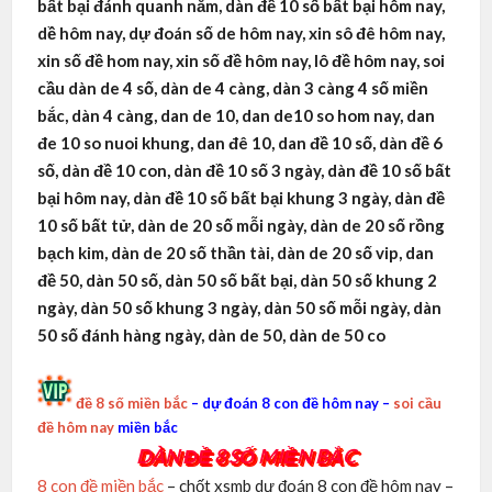
bất bại đánh quanh năm, dàn đề 10 số bất bại hôm nay,
dề hôm nay, dự đoán số de hôm nay, xin sô đê hôm nay,
xin số đề hom nay, xin số đề hôm nay, lô đề hôm nay, soi
cầu dàn de 4 số, dàn de 4 càng, dàn 3 càng 4 số miền
bắc, dàn 4 càng, dan de 10, dan de10 so hom nay, dan
đe 10 so nuoi khung, dan đê 10, dan đề 10 số, dàn đề 6
số, dàn đề 10 con, dàn đề 10 số 3 ngày, dàn đề 10 số bất
bại hôm nay, dàn đề 10 số bất bại khung 3 ngày, dàn đề
10 số bất tử, dàn de 20 số mỗi ngày, dàn de 20 số rồng
bạch kim, dàn de 20 số thần tài, dàn de 20 số vip, dan
đề 50, dàn 50 số, dàn 50 số bất bại, dàn 50 số khung 2
ngày, dàn 50 số khung 3 ngày, dàn 50 số mỗi ngày, dàn
50 số đánh hàng ngày, dàn de 50, dàn de 50 co
đề 8 số miền bắc
– dự đoán 8 con đề hôm nay –
soi cầu
đề hôm nay
miền bắc
DÀN ĐỀ 8 SỐ MIỀN BẮC
8 con đề miền bắc
– chốt xsmb dự đoán 8 con đề hôm nay –