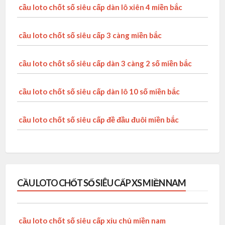
cầu loto chốt số siêu cấp dàn lô xiên 4 miền bắc
cầu loto chốt số siêu cấp 3 càng miền bắc
cầu loto chốt số siêu cấp dàn 3 càng 2 số miền bắc
cầu loto chốt số siêu cấp dàn lô 10 số miền bắc
cầu loto chốt số siêu cấp đề đầu đuôi miền bắc
CẦU LOTO CHỐT SỐ SIÊU CẤP XS MIỀN NAM
cầu loto chốt số siêu cấp xỉu chủ miền nam