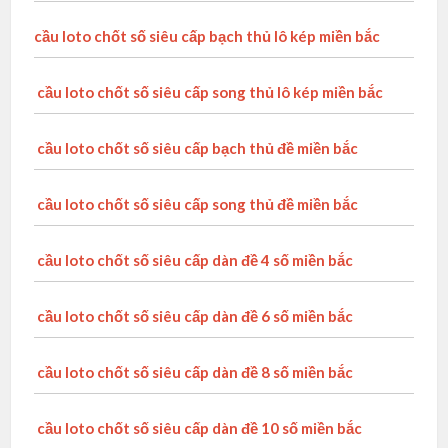
cầu loto chốt số siêu cấp bạch thủ lô kép miền bắc
cầu loto chốt số siêu cấp song thủ lô kép miền bắc
cầu loto chốt số siêu cấp bạch thủ đề miền bắc
cầu loto chốt số siêu cấp song thủ đề miền bắc
cầu loto chốt số siêu cấp dàn đề 4 số miền bắc
cầu loto chốt số siêu cấp dàn đề 6 số miền bắc
cầu loto chốt số siêu cấp dàn đề 8 số miền bắc
cầu loto chốt số siêu cấp dàn đề 10 số miền bắc