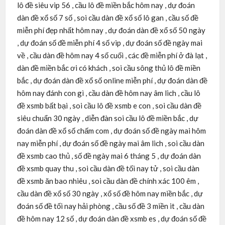
lô đề siêu vip 56 , cầu lô đề miền bắc hôm nay , dự đoán
dàn đề xổ số 7 số , soi cầu dàn đề xổ số lô gan , cầu số đề
miễn phí đẹp nhất hôm nay , dự đoán dàn đề xổ số 50 ngày
, dự đoán số đề miễn phí 4 số vip , dự đoán số đề ngày mai
về , cầu dàn đề hôm nay 4 số cuối , các đề miễn phí ở đà lạt ,
dàn đề miền bắc ơi có khách , soi cầu sông thủ lô đề miền
bắc , dự đoán dàn đề xổ số online miễn phí , dự đoán dàn đề
hôm nay đánh con gì , cầu dàn đề hôm nay âm lich , cầu lô
đề xsmb bất bại , soi cầu lô đề xsmb e con , soi cầu dàn đề
siêu chuẩn 30 ngày , diễn đàn soi cầu lô đề miền bắc , dự
đoán dàn đề xổ số chấm com , dự đoán số đề ngày mai hôm
nay miễn phí , dự đoán số đề ngày mai âm lich , soi cầu dàn
đề xsmb cao thủ , số đề ngày mai 6 tháng 5 , dự đoán dàn
đề xsmb quay thu , soi cầu dàn đề tối nay tử , soi cầu dàn
đề xsmb ăn bao nhiêu , soi cầu dàn đề chính xác 100 êm ,
cầu dàn đề xổ số 30 ngày , xổ số đề hôm nay miền bắc , dự
đoán số đề tối nay hải phòng , cầu số đề 3 miền it , cầu dàn
đề hôm nay 12 số , dự đoán dàn đề xsmb es , dự đoán số đề