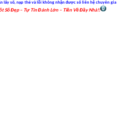
n lấy số, nạp thẻ và lỗi không nhận được số liên hệ chuyên gia
t Số Đẹp – Tự Tin Đánh Lớn – Tiền Về Đầy Nhà!!