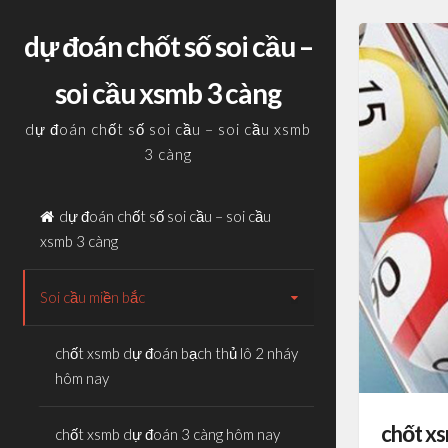
Skip
to
dự đoán chốt số soi cầu –
content
soi cầu xsmb 3 càng
dự đoán chốt số soi cầu – soi cầu xsmb
3 càng
dự đoán chốt số soi cầu – soi cầu
xsmb 3 càng
Soi cầu miền bắc
chốt xsmb dự đoán bạch thủ lô 2 nháy
hôm nay
chốt xs
chốt xsmb dự đoán 3 càng hôm nay