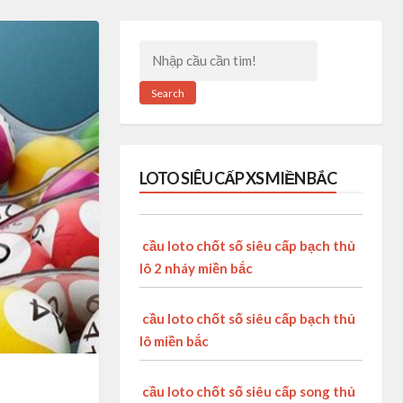
Search
LOTO SIÊU CẤP XS MIỀN BẮC
cầu loto chốt số siêu cấp bạch thủ
lô 2 nháy miền bắc
cầu loto chốt số siêu cấp bạch thủ
lô miền bắc
cầu loto chốt số siêu cấp song thủ