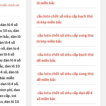
lô miền bắc
ền bắc chính xác
cầu loto chốt số siêu cấp bạch thủ
lô kép miền bắc
 dàn lô 4 số
lo 10 so, dàn
cầu loto chốt số siêu cấp song thủ
ền bắc, dàn lô
lô kép miền bắc
àn lô 4 số
6 số, dan lo 6
àn lô 6 số
cầu loto chốt số siêu cấp bạch thủ
ầu dàn lô 6 số
đề miền bắc
ắc, dàn lô 10
 4 số, dàn lô
cầu loto chốt số siêu cấp song thủ
n bắc miễn
đề miền bắc
 dan lô 4 số,
 mien phi, dan
cầu loto chốt số siêu cấp dàn đề 4
ao cấp, soi
số miền bắc
so, dàn lô 10