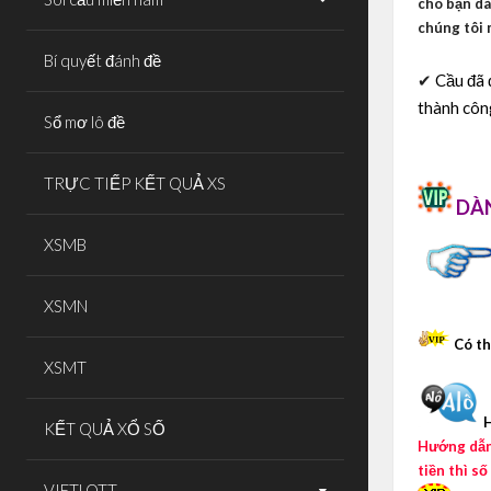
cho bạn dà
chúng tôi 
Bí quyết đánh đề
✔
Cầu đã 
thành côn
Sổ mơ lô đề
TRỰC TIẾP KẾT QUẢ XS
DÀN
XSMB
XSMN
Có th
XSMT
H
KẾT QUẢ XỔ SỐ
Hướng dẫn:
tiền thì số
VIETLOTT