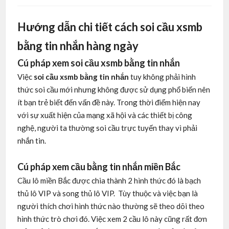
Hướng dẫn chi tiết
cách soi cầu xsmb
bằng tin nhắn
hàng ngày
Cú pháp xem soi cầu xsmb bằng tin nhắn
Việc
soi cầu xsmb bằng tin nhắn
tuy không phải hình
thức soi cầu mới nhưng không được sử dụng phổ biến nên
ít bạn trẻ biết đến vấn đề này. Trong thời điểm hiện nay
với sự xuất hiện của mạng xã hội và các thiết bị công
nghệ, người ta thường soi cầu trực tuyến thay vì phải
nhắn tin.
Cú pháp xem cầu bằng tin nhắn miền Bắc
Cầu lô miền Bắc được chia thành 2 hình thức đó là bạch
thủ lô VIP và song thủ lô VIP. Tùy thuộc và việc bạn là
người thích chơi hình thức nào thường sẽ theo dõi theo
hình thức trò chơi đó. Việc xem 2 cầu lô này cũng rất đơn