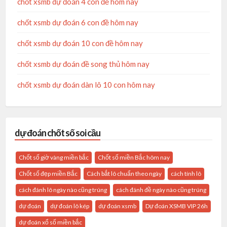
chốt xsmb dự đoán 4 con đề hôm nay
chốt xsmb dự đoán 6 con đề hôm nay
chốt xsmb dự đoán 10 con đề hôm nay
chốt xsmb dự đoán đề song thủ hôm nay
chốt xsmb dự đoán dàn lô 10 con hôm nay
dự đoán chốt số soi cầu
Chốt số giờ vàng miền bắc
Chốt số miền Bắc hôm nay
Chốt số đẹp miền Bắc
Cách bắt lô chuẩn theo ngày
cách tính lô
cách đánh lô ngày nào cũng trúng
cách đánh đề ngày nào cũng trúng
dự đoán
dự đoán lô kép
dự đoán xsmb
Dự đoán XSMB VIP 26h
dự đoán xổ số miền bắc