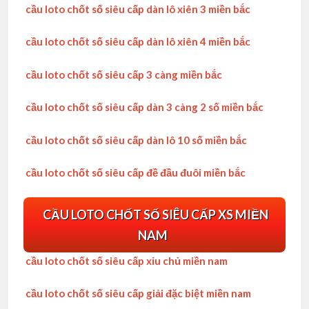
cầu loto chốt số siêu cấp dàn lô xiên 3 miền bắc
cầu loto chốt số siêu cấp dàn lô xiên 4 miền bắc
cầu loto chốt số siêu cấp 3 càng miền bắc
cầu loto chốt số siêu cấp dàn 3 càng 2 số miền bắc
cầu loto chốt số siêu cấp dàn lô 10 số miền bắc
cầu loto chốt số siêu cấp đề đầu đuôi miền bắc
CẦU LOTO CHỐT SỐ SIÊU CẤP XS MIỀN
NAM
cầu loto chốt số siêu cấp xỉu chủ miền nam
cầu loto chốt số siêu cấp giải đặc biệt miền nam