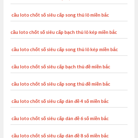
cầu loto chốt số siêu cấp song thủ lô miền bắc
cầu loto chốt số siêu cấp bạch thủ lô kép miền bắc
cầu loto chốt số siêu cấp song thủ lô kép miền bắc
cầu loto chốt số siêu cấp bạch thủ đề miền bắc
cầu loto chốt số siêu cấp song thủ đề miền bắc
cầu loto chốt số siêu cấp dàn đề 4 số miền bắc
cầu loto chốt số siêu cấp dàn đề 6 số miền bắc
cầu loto chốt số siêu cấp dàn đề 8 số miền bắc