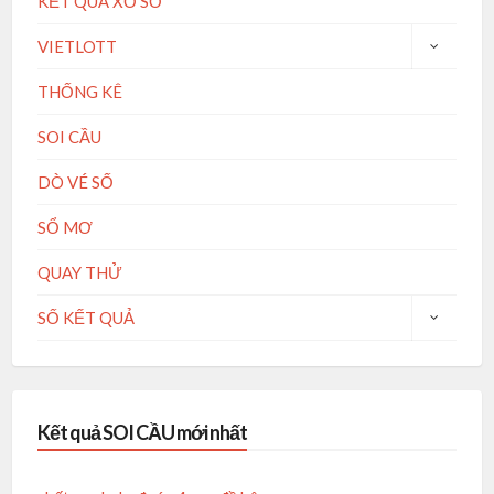
KẾT QUẢ XỔ SỐ
VIETLOTT
THỐNG KÊ
SOI CẦU
DÒ VÉ SỐ
SỔ MƠ
QUAY THỬ
SỐ KẾT QUẢ
Kết quả SOI CẦU mới nhất