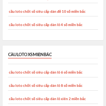
cầu loto chốt số siêu cấp dàn đề 10 số miền bắc
cầu loto chốt số siêu cấp dàn lô 4 số miền bắc
CẦU LOTO XS MIỀN BẮC
cầu loto chốt số siêu cấp dàn lô 6 số miền bắc
cầu loto chốt số siêu cấp dàn lô 8 số miền bắc
cầu loto chốt số siêu cấp dàn lô xiên 2 miền bắc