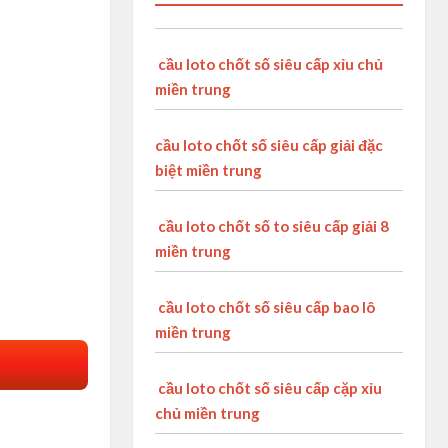
cầu loto chốt số siêu cấp xỉu chủ
miền trung
cầu loto chốt số siêu cấp giải đặc
biệt miền trung
cầu loto chốt số to siêu cấp giải 8
miền trung
cầu loto chốt số siêu cấp bao lô
miền trung
cầu loto chốt số siêu cấp cặp xỉu
chủ miền trung