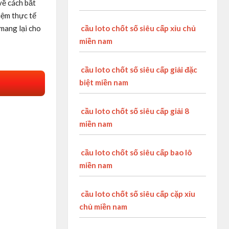
về cách bắt
iệm thực tế
 mang lại cho
cầu loto chốt số siêu cấp xỉu chủ
miền nam
cầu loto chốt số siêu cấp giải đặc
biệt miền nam
cầu loto chốt số siêu cấp giải 8
miền nam
cầu loto chốt số siêu cấp bao lô
miền nam
cầu loto chốt số siêu cấp cặp xỉu
chủ miền nam