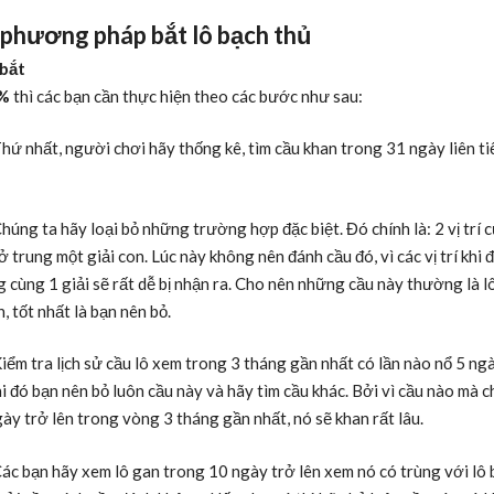
 phương pháp bắt lô bạch thủ
bắt
0%
thì các bạn cần thực hiện theo các bước như sau:
hứ nhất, người chơi hãy thống kê, tìm cầu khan trong 31 ngày liên t
húng ta hãy loại bỏ những trường hợp đặc biệt. Đó chính là: 2 vị trí 
 trung một giải con. Lúc này không nên đánh cầu đó, vì các vị trí khi
 cùng 1 giải sẽ rất dễ bị nhận ra. Cho nên những cầu này thường là 
, tốt nhất là bạn nên bỏ.
iểm tra lịch sử cầu lô xem trong 3 tháng gần nhất có lần nào nổ 5 ngà
 đó bạn nên bỏ luôn cầu này và hãy tìm cầu khác. Bởi vì cầu nào mà ch
ày trở lên trong vòng 3 tháng gần nhất, nó sẽ khan rất lâu.
ác bạn hãy xem lô gan trong 10 ngày trở lên xem nó có trùng với lô 