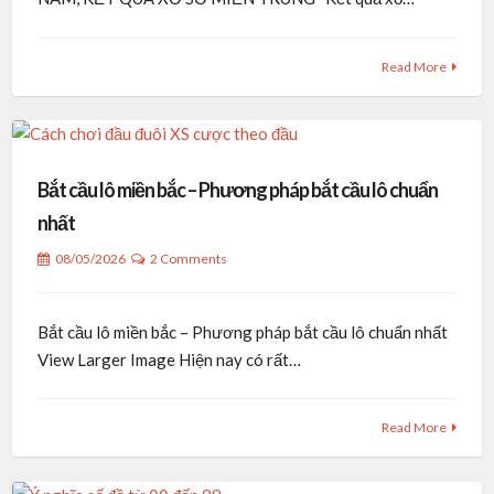
Read More
Bắt cầu lô miền bắc – Phương pháp bắt cầu lô chuẩn
nhất
08/05/2026
2 Comments
Bắt cầu lô miền bắc – Phương pháp bắt cầu lô chuẩn nhất
View Larger Image Hiện nay có rất…
Read More