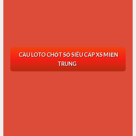
cầu loto chốt số siêu cấp đầu đuôi giải 8 miền nam
cầu loto chốt số siêu cấp đầu đuôi đặc biệt miền nam
cầu loto chốt số siêu cấp lô 3 số miền nam
CẦU LOTO CHỐT SỐ SIÊU CẤP XS MIỀN
TRUNG
cầu loto chốt số siêu cấp xỉu chủ miền trung
cầu loto chốt số siêu cấp giải đặc biệt miền trung
cầu loto chốt số to siêu cấp giải 8 miền trung
cầu loto chốt số siêu cấp bao lô miền trung
cầu loto chốt số siêu cấp cặp xỉu chủ miền trung