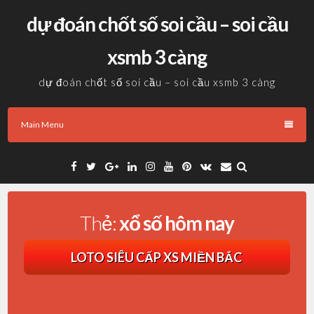
Skip
dự đoán chốt số soi cầu – soi cầu
to
content
xsmb 3 càng
dự đoán chốt số soi cầu – soi cầu xsmb 3 càng
Main Menu
Facebook
Twitter
Google
Linkedin
Instagram
YouTube
Pinterest
VK
Email
Plus
Thẻ:
xổ số hôm nay
LOTO SIÊU CẤP XS MIỀN BẮC
cầu loto chốt số siêu cấp bạch thủ lô 2 nháy miền bắc