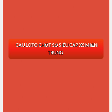
cầu loto chốt số siêu cấp đầu đuôi giải 8 miền nam
cầu loto chốt số siêu cấp đầu đuôi đặc biệt miền nam
cầu loto chốt số siêu cấp lô 3 số miền nam
CẦU LOTO CHỐT SỐ SIÊU CẤP XS MIỀN
TRUNG
cầu loto chốt số siêu cấp xỉu chủ miền trung
cầu loto chốt số siêu cấp giải đặc biệt miền trung
cầu loto chốt số to siêu cấp giải 8 miền trung
cầu loto chốt số siêu cấp bao lô miền trung
cầu loto chốt số siêu cấp cặp xỉu chủ miền trung