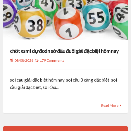
chốt xsmt dự đoán sớ đầu đuôi giải đặc biệt hôm nay
08/08/2026
179 Comments
soi cau giải đặc biệt hôm nay, soi cầu 3 càng đặc biệt, soi
cầu giải đặc biệt, soi cầu…
Read More