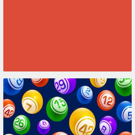
cầu loto chốt số siêu cấp song thủ lô miền trung
cầu loto chốt số siêu cấp đầu đuôi giải 8 miền trung
cầu loto chốt số siêu cấp đầu đuôi đặc biệt miền trung
cầu loto chốt số siêu cấp lô 3 số miền trung