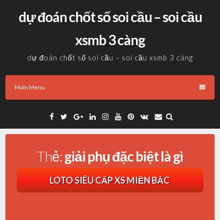
Skip
dự đoán chốt số soi cầu – soi cầu
to
content
xsmb 3 càng
dự đoán chốt số soi cầu – soi cầu xsmb 3 càng
Main Menu
Facebook
Twitter
Google
Linkedin
Instagram
YouTube
Pinterest
VK
Email
Plus
Thẻ:
giải phụ đặc biệt là gì
LOTO SIÊU CẤP XS MIỀN BẮC
cầu loto chốt số siêu cấp bạch thủ lô 2 nháy miền bắc