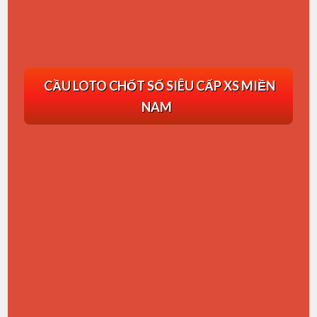
cầu loto chốt số siêu cấp dàn lô 10 số miền bắc
cầu loto chốt số siêu cấp đề đầu đuôi miền bắc
CẦU LOTO CHỐT SỐ SIÊU CẤP XS MIỀN
NAM
cầu loto chốt số siêu cấp xỉu chủ miền nam
cầu loto chốt số siêu cấp giải đặc biệt miền nam
cầu loto chốt số siêu cấp giải 8 miền nam
cầu loto chốt số siêu cấp bao lô miền nam
cầu loto chốt số siêu cấp cặp xỉu chủ miền nam
cầu loto chốt số siêu cấp song thủ lô miền nam