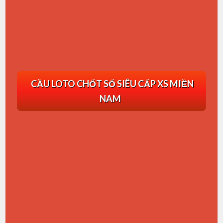
cầu loto chốt số siêu cấp dàn 3 càng 2 số miền bắc
cầu loto chốt số siêu cấp dàn lô 10 số miền bắc
cầu loto chốt số siêu cấp đề đầu đuôi miền bắc
CẦU LOTO CHỐT SỐ SIÊU CẤP XS MIỀN
NAM
cầu loto chốt số siêu cấp xỉu chủ miền nam
cầu loto chốt số siêu cấp giải đặc biệt miền nam
cầu loto chốt số siêu cấp giải 8 miền nam
cầu loto chốt số siêu cấp bao lô miền nam
cầu loto chốt số siêu cấp cặp xỉu chủ miền nam