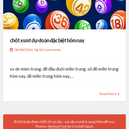
chốt xsmt dự đoán đặc biệt hôm nay
08/08/2026
86 Comments
so de mien trung, đề đầu đuôi miền trung, số đề miền trung
hôm nay, đề miền trung hôm nay,…
Read More
© 2026 dự đoán chốt số soi cầu - soi cầu xsmb 3 càng
|
WordPress
Theme:
Annina Free
by CrestaProject.