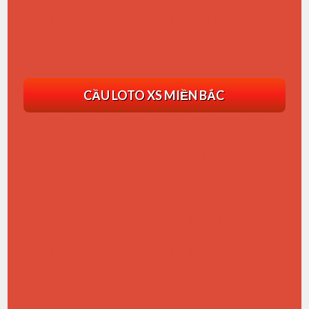
cầu loto chốt số siêu cấp dàn đề 10 số miền bắc
cầu loto chốt số siêu cấp dàn lô 4 số miền bắc
CẦU LOTO XS MIỀN BẮC
cầu loto chốt số siêu cấp dàn lô 6 số miền bắc
cầu loto chốt số siêu cấp dàn lô 8 số miền bắc
cầu loto chốt số siêu cấp dàn lô xiên 2 miền bắc
cầu loto chốt số siêu cấp dàn lô xiên 3 miền bắc
cầu loto chốt số siêu cấp dàn lô xiên 4 miền bắc
cầu loto chốt số siêu cấp 3 càng miền bắc