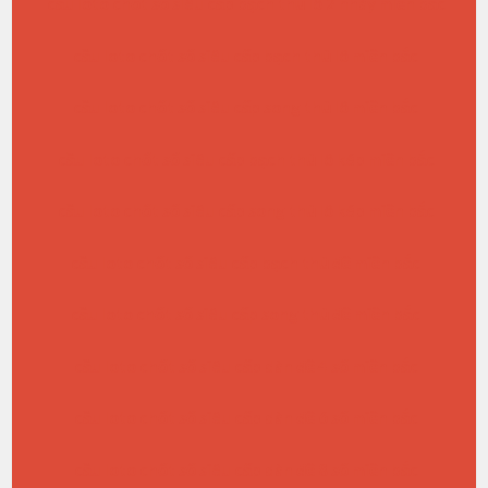
cầu loto chốt số siêu cấp bạch thủ lô 2 nháy miền bắc
cầu loto chốt số siêu cấp bạch thủ lô miền bắc
cầu loto chốt số siêu cấp song thủ lô miền bắc
cầu loto chốt số siêu cấp bạch thủ lô kép miền bắc
cầu loto chốt số siêu cấp song thủ lô kép miền bắc
cầu loto chốt số siêu cấp bạch thủ đề miền bắc
cầu loto chốt số siêu cấp song thủ đề miền bắc
cầu loto chốt số siêu cấp dàn đề 4 số miền bắc
cầu loto chốt số siêu cấp dàn đề 6 số miền bắc
cầu loto chốt số siêu cấp dàn đề 8 số miền bắc