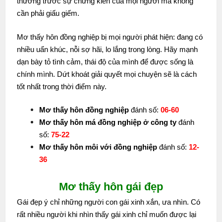
thương trước sự chứng kiến của mọi người mà không
cần phải giấu giếm.
Mơ thấy hôn đồng nghiệp bị mọi người phát hiện: đang có
nhiều uẩn khúc, nỗi sợ hãi, lo lắng trong lòng. Hãy mạnh
dạn bày tỏ tình cảm, thái độ của mình để được sống là
chính mình. Dứt khoát giải quyết mọi chuyện sẽ là cách
tốt nhất trong thời điểm này.
Mơ thấy hôn đồng nghiệp
đánh số:
06-60
Mơ thấy hôn má đồng nghiệp ở công ty
đánh
số:
75-22
Mơ thấy hôn môi với đồng nghiệp
đánh số:
12-
36
Mơ thấy hôn gái đẹp
Gái đẹp ý chỉ những người con gái xinh xắn, ưa nhìn. Có
rất nhiều người khi nhìn thấy gái xinh chỉ muốn được lại