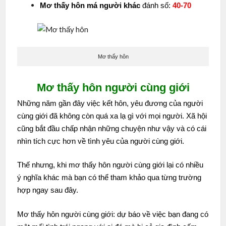
Mơ thấy hôn má
người khác
đánh số:
40-70
Mơ thấy hôn
Mơ thấy hôn người cùng giới
Những năm gần đây việc kết hôn, yêu đương của người
cùng giới đã không còn quá xa lạ gì với mọi người. Xã hội
cũng bắt đầu chấp nhận những chuyện như vậy và có cái
nhìn tích cực hơn về tình yêu của người cùng giới.
Thế nhưng, khi mơ thấy hôn người cùng giới lại có nhiều
ý nghĩa khác mà bạn có thể tham khảo qua từng trường
hợp ngay sau đây.
Mơ thấy hôn người cùng giới: dự báo về việc bạn đang có