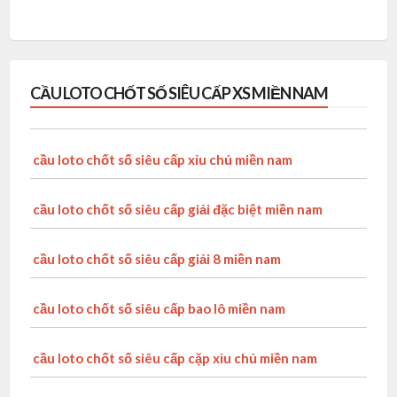
CẦU LOTO CHỐT SỐ SIÊU CẤP XS MIỀN NAM
cầu loto chốt số siêu cấp xỉu chủ miền nam
cầu loto chốt số siêu cấp giải đặc biệt miền nam
cầu loto chốt số siêu cấp giải 8 miền nam
cầu loto chốt số siêu cấp bao lô miền nam
cầu loto chốt số siêu cấp cặp xỉu chủ miền nam