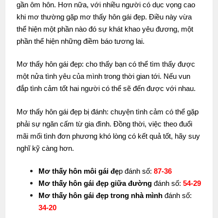
gần ôm hôn. Hơn nữa, với nhiều người có dục vọng cao
khi mơ thường gặp mơ thấy hôn gái đẹp. Điều này vừa
thể hiện một phần nào đó sự khát khao yêu đương, một
phần thể hiện những điềm báo tương lai.
Mơ thấy hôn gái đẹp: cho thấy bạn có thể tìm thấy được
một nửa tình yêu của mình trong thời gian tới. Nếu vun
đắp tình cảm tốt hai người có thể sẽ đến được với nhau.
Mơ thấy hôn gái đẹp bị đánh: chuyện tình cảm có thể gặp
phải sự ngăn cấm từ gia đình. Đồng thời, việc theo đuổi
mãi mối tình đơn phương khó lòng có kết quả tốt, hãy suy
nghĩ kỹ càng hơn.
Mơ thấy hôn môi gái đẹ
p đánh số:
87-36
Mơ thấy hôn gái đẹp giữa đường
đánh số:
54-29
Mơ thấy hôn gái đẹp trong nhà mình
đánh số:
34-20