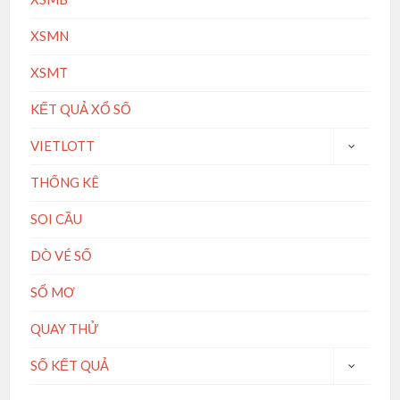
XSMN
XSMT
KẾT QUẢ XỔ SỐ
VIETLOTT
THỐNG KÊ
SOI CẦU
DÒ VÉ SỐ
SỔ MƠ
QUAY THỬ
SỐ KẾT QUẢ