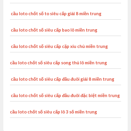
cầu loto chốt số to siêu cấp giải 8 miền trung
cầu loto chốt số siêu cấp bao lô miền trung
cầu loto chốt số siêu cấp cặp xỉu chủ miền trung
cầu loto chốt số siêu cấp song thủ lô miền trung
cầu loto chốt số siêu cấp đầu đuôi giải 8 miền trung
cầu loto chốt số siêu cấp đầu đuôi đặc biệt miền trung
cầu loto chốt số siêu cấp lô 3 số miền trung