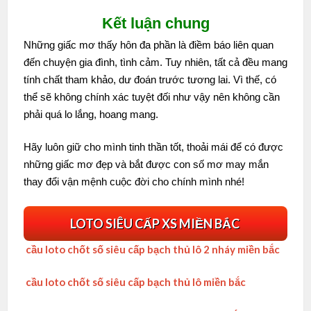
Kết luận chung
Những giấc mơ thấy hôn đa phần là điềm báo liên quan
đến chuyện gia đình, tình cảm. Tuy nhiên, tất cả đều mang
tính chất tham khảo, dư đoán trước tương lai. Vì thế, có
thể sẽ không chính xác tuyệt đối như vậy nên không cần
phải quá lo lắng, hoang mang.
Hãy luôn giữ cho mình tinh thần tốt, thoải mái để có được
những giấc mơ đẹp và bắt được con số mơ may mắn
thay đổi vận mệnh cuộc đời cho chính mình nhé!
LOTO SIÊU CẤP XS MIỀN BẮC
cầu loto chốt số siêu cấp bạch thủ lô 2 nháy miền bắc
cầu loto chốt số siêu cấp bạch thủ lô miền bắc